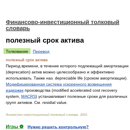
Финансово-инвестиционный толковый
словарь
полезный срок актива
Толкование
Перевод
полезный срок актива
Период времени, в течение которого подлежащий амортизации
(deprecation) актив можно целесообразно и эффективно
использовать. Также наз. depreciable life (сроком амортизации).
Модифицированная система ускоренного возмещения
издержек
производства (modified accelerated cost recovery
system,
MACRS
) устанавливает полезные сроки для различных
групп активов. См. residial value.
Финансово-инвестиционный толковый словарь
.
2002
.
Игры ⚽
Нужно решить контрольную?